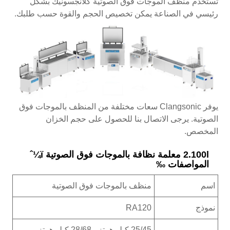
تستخدم منظف الموجات فوق الصوتية كلانجسونيك بشكل
رئيسي في الصناعة يمكن تخصيص الحجم والقوة حسب طلبك.
يوفر Clangsonic سعات مختلفة من المنظف بالموجات فوق
الصوتية. يرجى الاتصال بنا للحصول على حجم الخزان
المخصص.
2.100l معلمة نظافة بالموجات فوق الصوتية ï¼ˆ
المواصفات ‰
اسم
منظف ​​بالموجات فوق الصوتية
نموذج
RA120
25/45 كيلو هرتز ، 28/68 كيلو هرتز ،