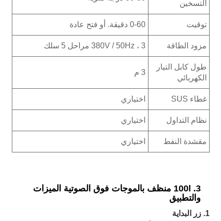
التسخين
توقيت
0-60 دقيقة. أو فتح عادة
مزود الطاقة
380V / 50Hz ، 3 مراحل 5 سلك
طول كابل التيار
3 م
الكهربائي
غطاء SUS
اختياري
نظام التداول
اختياري
مقشدة النفط
اختياري
3. 100l منظف بالموجات فوق الصوتية الميزات
والتطبيق
1. زر البداية