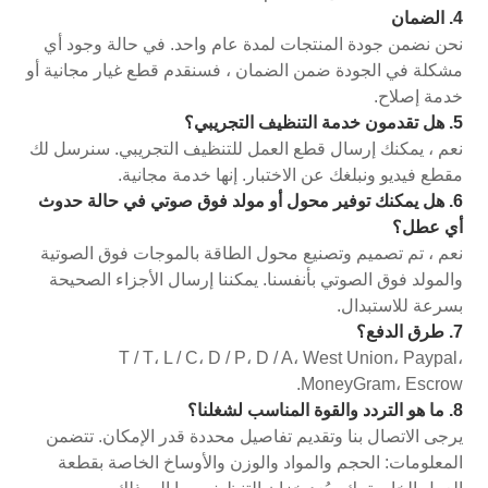
4. الضمان
نحن نضمن جودة المنتجات لمدة عام واحد. في حالة وجود أي
مشكلة في الجودة ضمن الضمان ، فسنقدم قطع غيار مجانية أو
خدمة إصلاح.
5. هل تقدمون خدمة التنظيف التجريبي؟
نعم ، يمكنك إرسال قطع العمل للتنظيف التجريبي. سنرسل لك
مقطع فيديو ونبلغك عن الاختبار. إنها خدمة مجانية.
6. هل يمكنك توفير محول أو مولد فوق صوتي في حالة حدوث
أي عطل؟
نعم ، تم تصميم وتصنيع محول الطاقة بالموجات فوق الصوتية
والمولد فوق الصوتي بأنفسنا. يمكننا إرسال الأجزاء الصحيحة
بسرعة للاستبدال.
7. طرق الدفع؟
T / T، L / C، D / P، D / A، West Union، Paypal،
MoneyGram، Escrow.
8. ما هو التردد والقوة المناسب لشغلنا؟
يرجى الاتصال بنا وتقديم تفاصيل محددة قدر الإمكان. تتضمن
المعلومات: الحجم والمواد والوزن والأوساخ الخاصة بقطعة