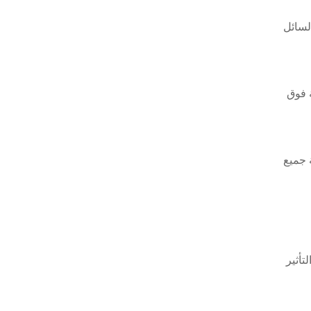
لسائل
لطاقة فوق
فقط. سيتم مطابقة جميع
تأثير