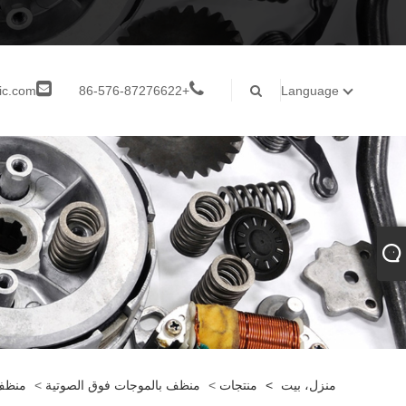
ic.com
+86-576-87276622
Language
منزل، بيت
>
منتجات
>
منظف ​​بالموجات فوق الصوتية
>
منظف 